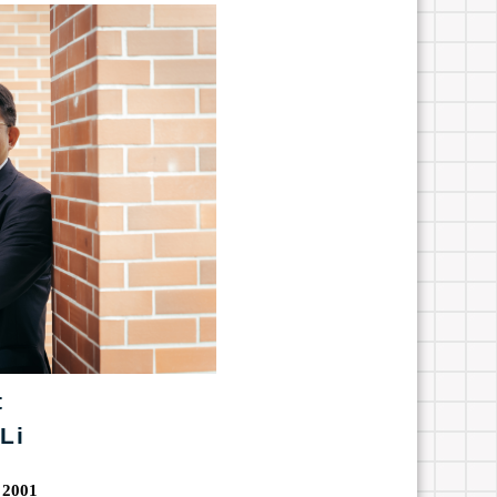
t
Li
 2001