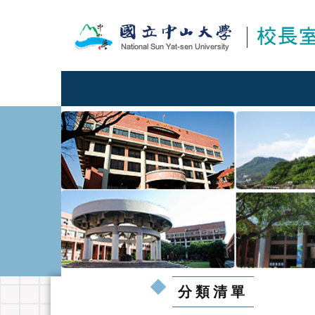
跳
到
主
要
內
容
區
分類清單