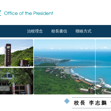
治校理念
校長書信
聯絡方式
校長 李志鵬